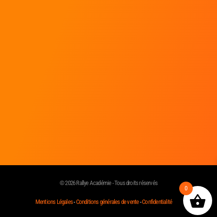
Toutes les réponses à mes questions !
Contact
Rallye Académie
SARL Aventures Mécaniques
222 Chemin des Fanguières
30 340 Saint Julien Les Rosiers
© 2026 Rallye Académie - Tous droits réservés
0
Mentions Légales
-
Conditions générales de vente
-
Confidentialité