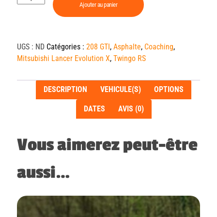
Ajouter au panier
UGS :
ND
Catégories :
208 GTI
,
Asphalte
,
Coaching
,
Mitsubishi Lancer Evolution X
,
Twingo RS
DESCRIPTION
VEHICULE(S)
OPTIONS
DATES
AVIS (0)
Vous aimerez peut-être
aussi…