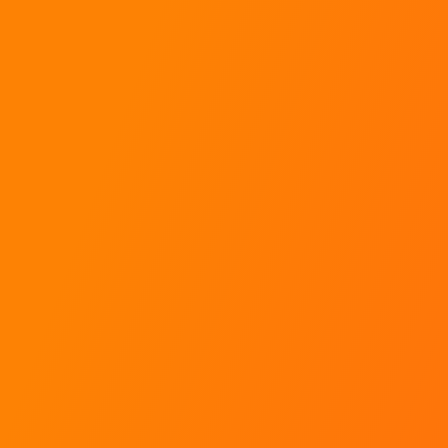
ens
Contact
Rallye Académie
ueil
SARL Aventures Mécaniques
tique
ropos
222 Chemin des Fanguières
ter en rallye
30 340 Saint Julien Les Rosiers
circuits
tact
g