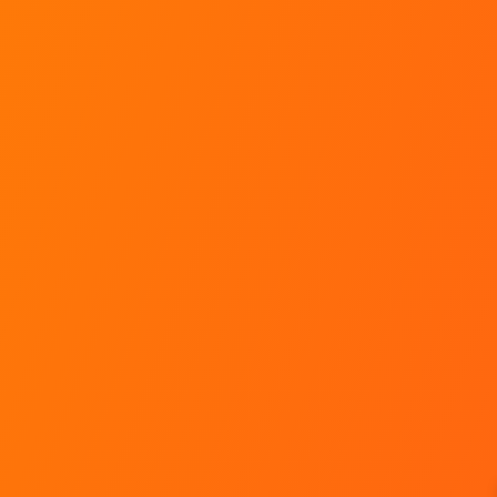
FAQ
Faut-il prendre rendez-vous ?
Quelle est la date de validité de mon bon cadeau
?
Lors d'un stage, combien de temps je conduis ?
Un baptême ça dure combien de temps ?
Faut-il une certaine expérience de la conduite
pour s'inscrire à un stage ?
J'ai un stage sur une ou plusieurs journées, le
repas de midi est-il inclus ?
Toutes les réponses à mes questions !