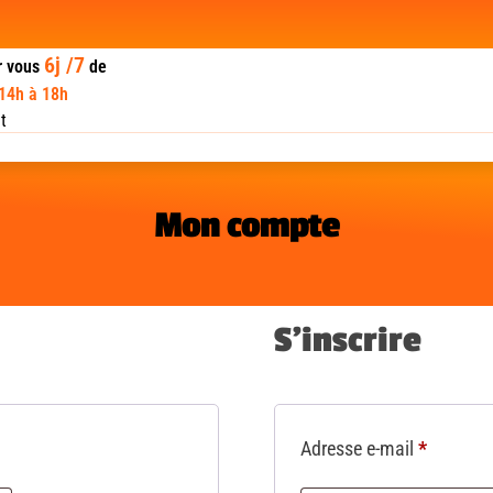
6j /7
r vous
de
 14h à 18h
t
Mon compte
S’inscrire
Adresse e-mail
*