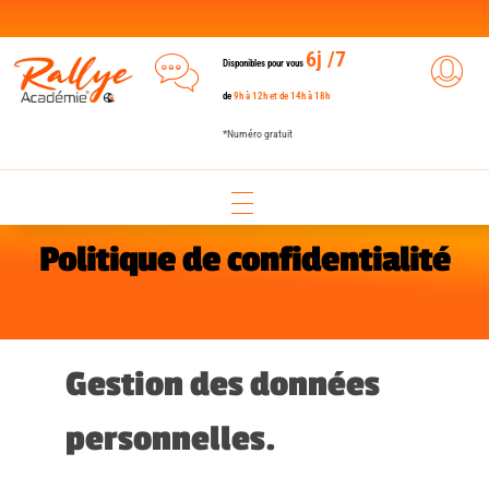
6j /7
Disponibles pour vous
de
9h à 12h et de 14h à 18h
*Numéro gratuit
Politique de confidentialité
Gestion des données
personnelles.