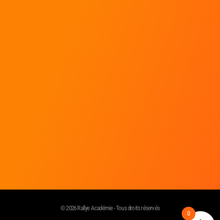
Toutes les réponses à mes questions !
Contact
Rallye Académie
SARL Aventures Mécaniques
222 Chemin des Fanguières
30 340 Saint Julien Les Rosiers
© 2026 Rallye Académie - Tous droits réservés
0