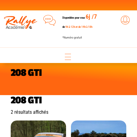
6j /7
Disponibles pour vous
de
9h à 12h et de 14h à 18h
*Numéro gratuit
208 GTI
208 GTI
2 résultats affichés