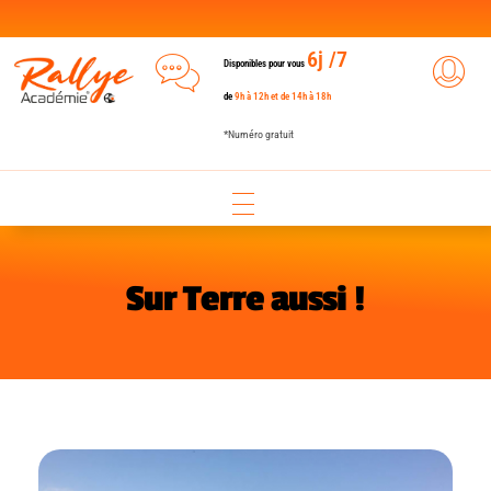
6j /7
Disponibles pour vous
de
9h à 12h et de 14h à 18h
*Numéro gratuit
Sur Terre aussi !