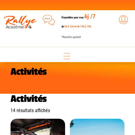
6j /7
Disponibles pour vous
de
9h à 12h et de 14h à 18h
*Numéro gratuit
Activités
Activités
14 résultats affichés