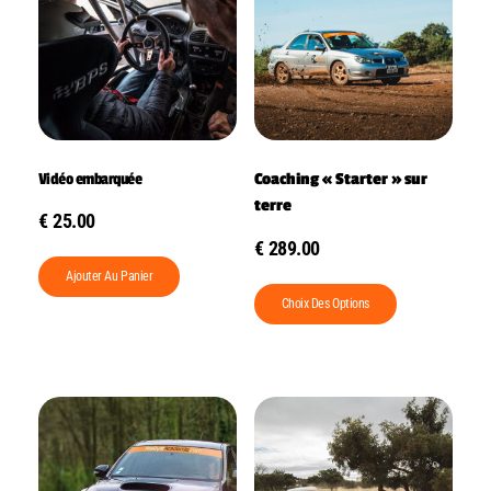
Vidéo embarquée
Coaching « Starter » sur
terre
€
25.00
€
289.00
Ajouter Au Panier
Choix Des Options