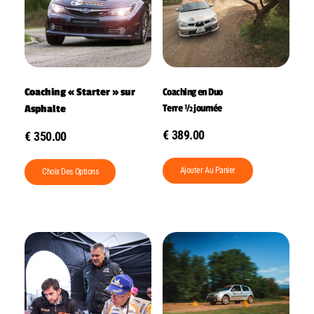
Coaching « Starter » sur
Coaching en Duo
Terre ½ journée
Asphalte
€
389.00
€
350.00
Ajouter Au Panier
Choix Des Options