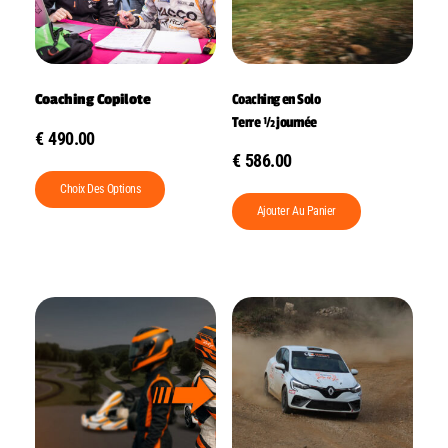
Coaching Copilote
Coaching en Solo
Terre ½ journée
€
490.00
€
586.00
Choix Des Options
Ajouter Au Panier