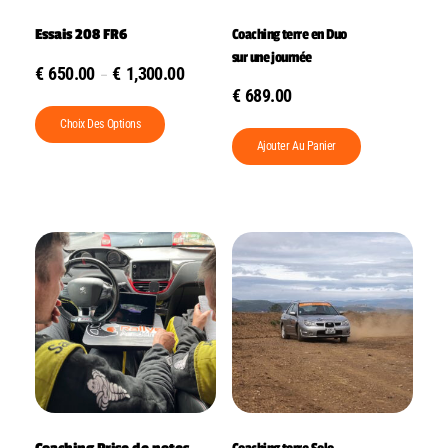
Essais 208 FR6
Coaching terre en Duo
sur une journée
€
650.00
€
1,300.00
–
€
689.00
Choix Des Options
Ajouter Au Panier