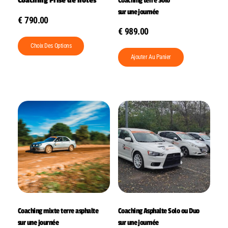
Coaching Prise de notes
Coaching terre Solo
sur une journée
€
790.00
€
989.00
Choix Des Options
Ajouter Au Panier
Coaching mixte terre asphalte
Coaching Asphalte Solo ou Duo
sur une journée
sur une journée