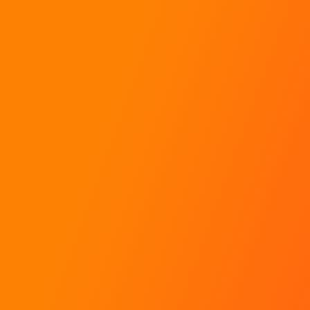
Baptêmes de rallye
Stages de pilotage
Coaching pour pilotes
Toutes les réponses à mes questions !
Contact
Rallye Académie
SARL Aventures Mécaniques
222 Chemin des Fanguières
30 340 Saint Julien Les Rosiers