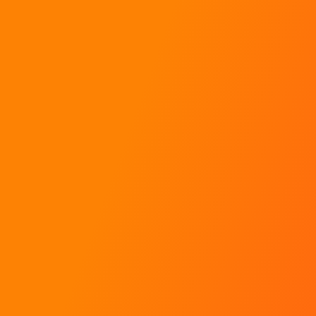
Baptêmes de rallye
Stages de pilotage
Coaching pour pilotes
Toutes les réponses à mes questions !
Contact
Rallye Académie