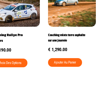
hing Rallye Pro
Coaching mixte terre asphalte
sur une journée
rs
€
1,290.00
190.00
Ajouter Au Panier
hoix Des Options