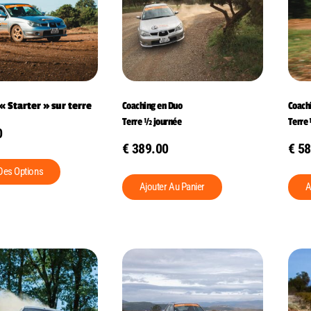
« Starter » sur terre
Coaching en Duo
Coachi
Terre ½ journée
Terre
0
€
389.00
€
58
Des Options
Ajouter Au Panier
A