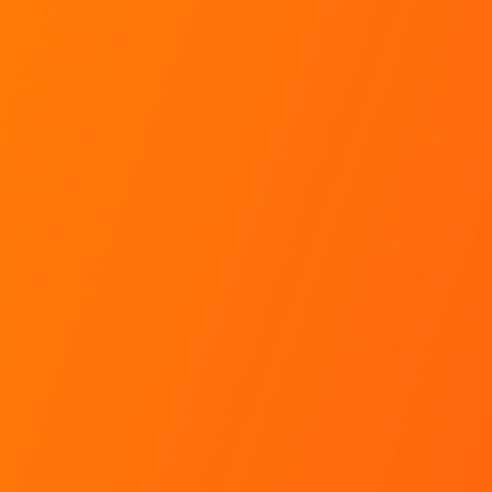
FAQ
Faut-il prendre rendez-vous ?
Quelle est la date de validité de mon bon cadeau
?
Lors d'un stage, combien de temps je conduis ?
Un baptême ça dure combien de temps ?
Faut-il une certaine expérience de la conduite
pour s'inscrire à un stage ?
J'ai un stage sur une ou plusieurs journées, le
repas de midi est-il inclus ?
Toutes les réponses à mes questions !