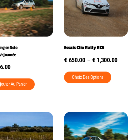
ng en Solo
Essais Clio Rally RC5
 ½ journée
€
650.00
€
1,300.00
–
6.00
Choix Des Options
jouter Au Panier