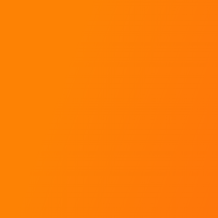
ens
Contact
Rallye Académie
ueil
SARL Aventures Mécaniques
tique
ropos
222 Chemin des Fanguières
ter en rallye
30 340 Saint Julien Les Rosiers
circuits
tact
g