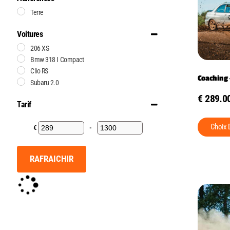
Terre
Voitures
206 XS
Bmw 318 I Compact
Clio RS
Coaching 
Subaru 2.0
€
289.0
Tarif
Choix 
€
-
Minimum Price
Maximum Price
RAFRAICHIR