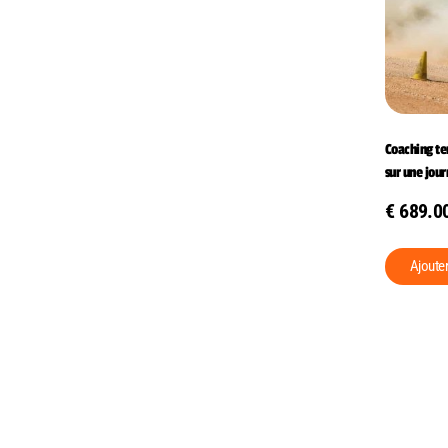
Coaching te
sur une jou
€
689.0
Ajoute