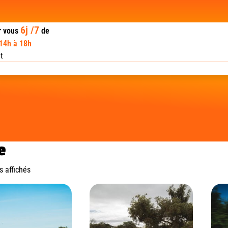
6j /7
r vous
de
 14h à 18h
t
e
s affichés