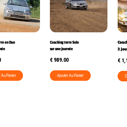
rre en Duo
Coaching terre Solo
Coac
rnée
sur une journée
2 jou
0
€
989.00
€
1,
r Au Panier
Ajouter Au Panier
C