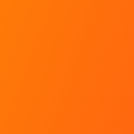
FAQ
Faut-il prendre rendez-vous ?
Quelle est la date de validité de mon bon cadeau
?
Lors d'un stage, combien de temps je conduis ?
Un baptême ça dure combien de temps ?
Faut-il une certaine expérience de la conduite
pour s'inscrire à un stage ?
J'ai un stage sur une ou plusieurs journées, le
repas de midi est-il inclus ?
Toutes les réponses à mes questions !