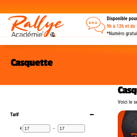
Disponible pou
9h à 12h et de
*Numéro gratui
Casquette
Casq
Voici le s
Tarif
€
-
Minimum Price
Maximum Price