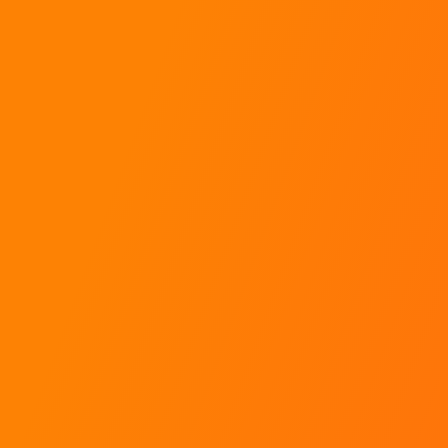
ens
Contact
Rallye Académie
ueil
SARL Aventures Mécaniques
tique
ropos
222 Chemin des Fanguières
ter en rallye
30 340 Saint Julien Les Rosiers
circuits
tact
g