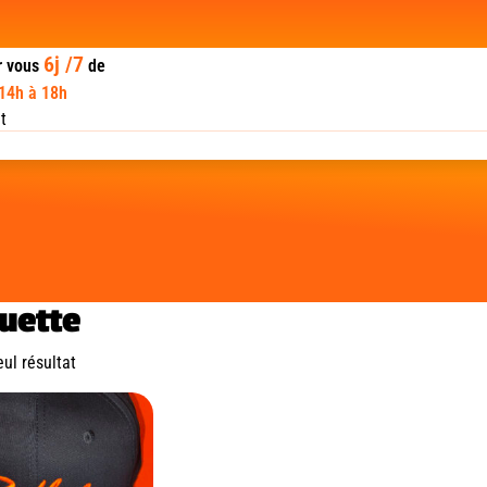
6j /7
r vous
de
 14h à 18h
t
uette
eul résultat